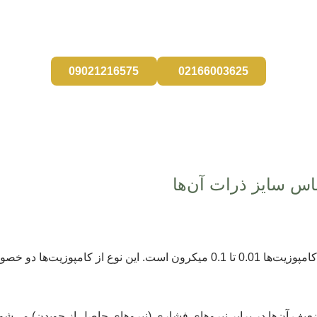
 طبیعی ومحافظه کارانه هستید، با همین نگاه میزبان شما در آرتمان 
09021216575
02166003625
ساس سایز ذرات آن‌ها
یت‌ها دو خصوصیت بارز دارند:
عیف آن‌ها در برابر نیروهای فشاری (نیروهای حاصل از جویدن) می‌شود