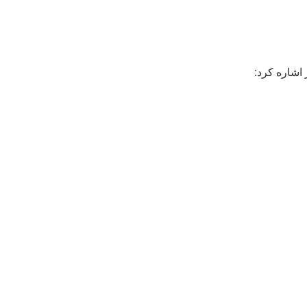
اشاره کرد:
ست!
سج دندان طبیعی است. اگر به دنبال