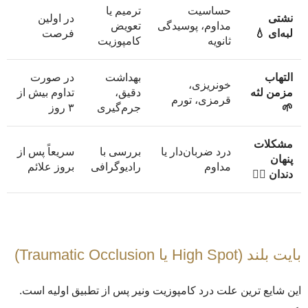
حساسیت
ترمیم یا
نشتی
در اولین
مداوم، پوسیدگی
تعویض
لبه‌ای 💧
فرصت
ثانویه
کامپوزیت
التهاب
بهداشت
در صورت
خونریزی،
مزمن لثه
دقیق،
تداوم بیش از
قرمزی، تورم
🌱
جرم‌گیری
۳ روز
مشکلات
درد ضربان‌دار یا
بررسی با
سریعاً پس از
پنهان
مداوم
رادیوگرافی
بروز علائم
دندان 🕵‍♂
بایت بلند (High Spot یا Traumatic Occlusion)
این شایع ترین علت درد کامپوزیت ونیر پس از تطبیق اولیه است.