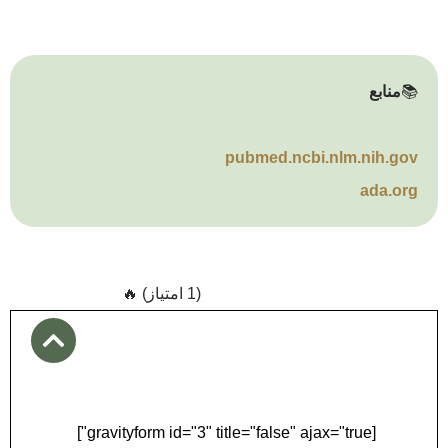
📚
منابع
pubmed.ncbi.nlm.nih.gov
ada.org
(1 امتیاز) 🔥
دریافت مشاوره و نوبت
آنلاین
[gravityform id="3" title="false" ajax="true"]