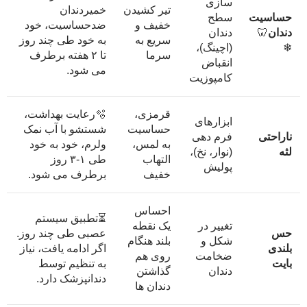
سازی
تیر کشیدن
خمیردندان
حساسیت
سطح
خفیف و
ضدحساسیت، خود
دندان
🦷
دندان
سریع به
به خود طی چند روز
❄
(اچینگ)،
سرما
تا ۲ هفته برطرف
انقباض
می شود.
کامپوزیت
قرمزی،
🫧رعایت بهداشت،
ابزارهای
حساسیت
شستشو با آب نمک
ناراحتی
فرم دهی
به لمس،
ولرم، خود به خود
لثه
(نوار، نخ)،
التهاب
طی ۱-۳ روز
پولیش
خفیف
برطرف می شود.
احساس
⏳تطبیق سیستم
تغییر در
یک نقطه
حس
عصبی طی چند روز.
شکل و
بلند هنگام
بلندی
اگر ادامه یافت، نیاز
ضخامت
روی هم
بایت
به تنظیم توسط
دندان
گذاشتن
دندانپزشک دارد.
دندان ها