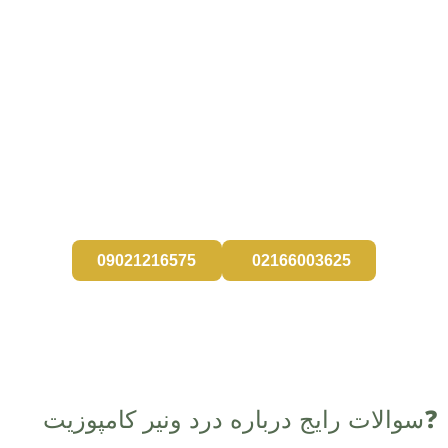
رویکرد ما در مجموعه دندانپزشکی آرتمان درمان انجام درمان
به صورت محافظه کارانه و با حفظ حداکثری نسج دندان
طبیعی است. اگر به دنبال درمانی اصولی، طبیعی ومحافظه
کارانه هستید، با همین نگاه میزبان شما در آرتمان درمان
هستیم.
09021216575
02166003625
❓سوالات رایج درباره درد ونیر کامپوزیت