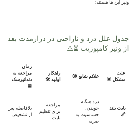
ونیر این ها هستند:
جدول علل درد و ناراحتی در درازمدت بعد
از ونیر کامپوزیت ⏳⚠
زمان
علت
راهکار
مراجعه به
علائم شایع 😣
مشکل 🚨
اولیه 🛠
دندانپزشک
📅
درد هنگام
مراجعه
بایت بلند
جویدن،
بلافاصله پس
برای تنظیم
📏
حساسیت به
از تشخیص
بایت
ضربه