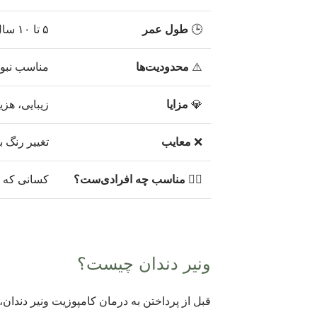
🕒
طول عمر
۵ تا ۱۰ سال (با مراقبت)
⚠️
محدودیت‌ها
مناسب نبود
💎
مزایا
زیبایی، هز
❌
معایب
تغییر رنگ 
👨‍⚕️
مناسب چه افرادی‌ست؟
کسانی که دن
ونیر دندان چیست؟