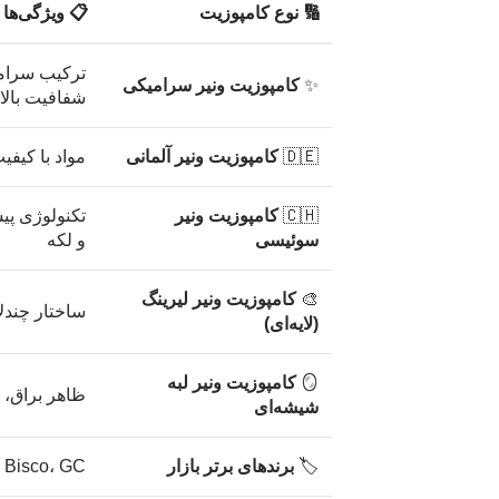
🔢 نوع کامپوزیت
📋 ویژگی‌ها
ترکیب سرامیک
✨
کامپوزیت ونیر سرامیکی
شفافیت بالا
🇩🇪
کامپوزیت ونیر آلمانی
مواد با کیفی
🇨🇭
کامپوزیت ونیر
تکنولوژی پی
سوئیسی
و لکه
🎨
کامپوزیت ونیر لیرینگ
ساختار چندل
(لایه‌ای)
🪞
کامپوزیت ونیر لبه
ظاهر براق، ش
شیشه‌ای
🏷️
برندهای برتر بازار
3M، Ivoclar، Bisco، GC — کیفی