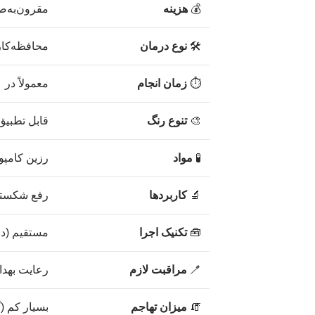
💰
هزینه
مقرون‌به‌صر
🛠️
نوع درمان
محافظه‌کار
⏱️
زمان انجام
معمولاً در ۱ جلسه
🎨
تنوع رنگ
قابل تطبیق 
🧪
مواد
رزین کامپو
🔬
کاربردها
رفع شکستگی
🧰
تکنیک اجرا
مستقیم (در 
🪥
مراقبت لازم
رعایت بهدا
🧯
میزان تهاجم
بسیار کم (گ