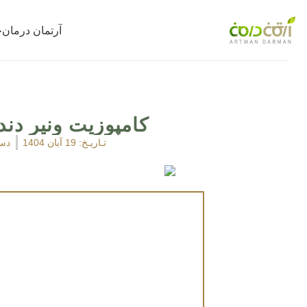
آرتمان درمان
خ
کامپوزیت ونیر دن
تـاریـخ:
19 آبان 1404
دست