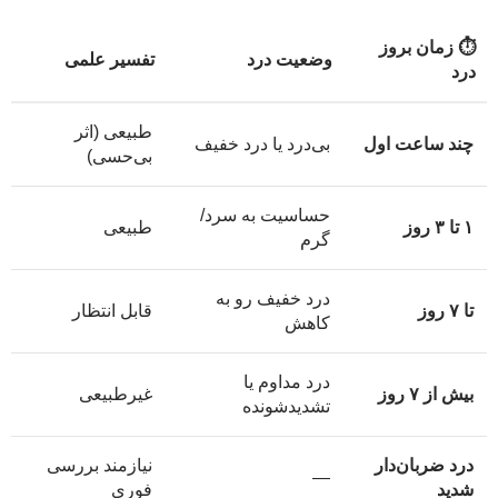
⏱ زمان بروز
وضعیت درد
تفسیر علمی
درد
طبیعی (اثر
چند ساعت اول
بی‌درد یا درد خفیف
بی‌حسی)
حساسیت به سرد/
۱ تا ۳ روز
طبیعی
گرم
درد خفیف رو به
تا ۷ روز
قابل انتظار
کاهش
درد مداوم یا
بیش از ۷ روز
غیرطبیعی
تشدیدشونده
درد ضربان‌دار
نیازمند بررسی
—
شدید
فوری