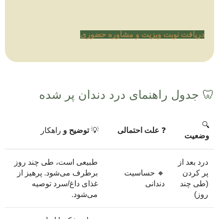
دریافت نوبت ویزیت و مشاوره حضوری
🦷 جدول راهنمای درد دندان پر شده
🔍
❓
علت احتمالی
💡
توضیح و
راهکار
وضعیت
درد بعد از
طبیعی است، طی چند روز
پر کردن
🔸 حساسیت
برطرف می‌شود. پرهیز از
(طی چند
دندانی
غذای داغ/سرد توصیه
روز)
می‌شود.