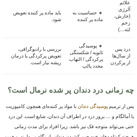
علائم
آلرژی
🔸 حساسیت به
باید ماده پر کننده تعویض
(خارش،
ماده پر کننده
شود.
زخم
لثه…)
🔸 پوسیدگی
درد پس
بررسی با رادیوگرافی،
ثانویه / شکستگی
از سال‌ها
تعویض پرکردگی یا درمان
پرکردگی / التهاب
از پرکردن
ریشه نیاز است.
مجدد پالپ
چه زمانی درد دندان پر شده نرمال است؟
پس از ترمیم
پوسیدگی دندان
با مواد پر کننده‌ای همچون کامپوزیت
یا آمالگام و … بروز درد در اطراف آن دندان، شایع است. این درد
حتی می‌تواند متوجه فک نیز باشد. زیرا افراد برای مدت زمانی
هرچند کوتاه دهان خود حین کشیدن دندان باز نگاه می‌دارند. و همین