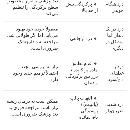
دندانپزشک با ابزار مخصوص
درد هنگام
🔸 پرکردگی بیش
سطح پرکردگی را تنظیم
جویدن
از حد بالا
می‌کند.
درد در یک
معمولاً خودبه‌خود بهبود
دندان اما
می‌یابد، اما اگر طولانی شد،
🔸 درد ارجاعی
مشکل در
مراجعه به دندانپزشک
دیگری
ضروری است.
🔸 عدم تطابق
درد با
نیاز به بررسی مجدد و
ماده پر کننده /
غذاهای
احتمالاً ترمیم جدید وجود
درز بین پرکردگی
داغ/سرد
دارد.
و دندان
🔸 التهاب پالپ
ممکن است به درمان ریشه
درد شدید،
(پالپیت) /
نیاز باشد. مراجعه فوری به
ضربان‌دار
پوسیدگی
دندانپزشک ضروری است.
باقی‌مانده