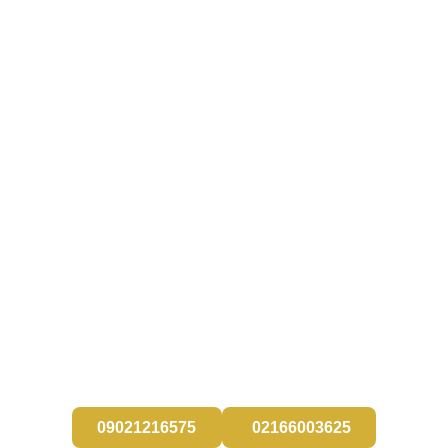
بهترین دندان، دندان طبیعی
خود شماست!
رویکرد ما در مجموعه دندانپزشکی آرتمان درمان انجام درمان
به صورت محافظه کارانه و با حفظ حداکثری نسج دندان
طبیعی است. اگر به دنبال درمانی اصولی، طبیعی ومحافظه
کارانه هستید، با همین نگاه میزبان شما در آرتمان درمان
هستیم.
09021216575
02166003625