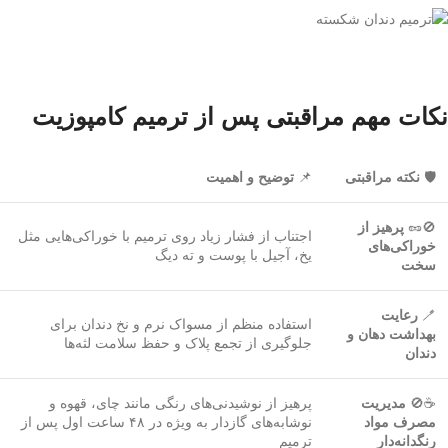
نکات مهم مراقبتی پس از ترمیم کامپوزیت
🛡️
نکته مراقبتی
📌
توضیح و اهمیت
🚫🥜
پرهیز از
اجتناب از فشار زیاد روی ترمیم با خوراکی‌هایی مثل
خوراکی‌های
یخ، آجیل با پوست و ته دیگ
سخت
🪥
رعایت
استفاده منظم از مسواک نرم و نخ دندان برای
بهداشت دهان و
جلوگیری از تجمع پلاک و حفظ سلامت لثه‌ها
دندان
☕🚫
مدیریت
پرهیز از نوشیدنی‌های رنگی مانند چای، قهوه و
مصرف مواد
نوشابه‌های گازدار به ویژه در ۴۸ ساعت اول پس از
رنگدانه‌دار
ترمیم