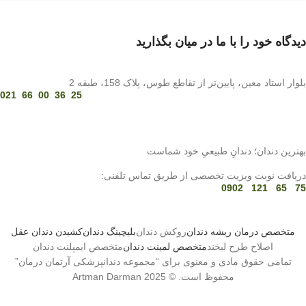
دیدگاه خود را با ما در میان بگذارید
بلوار استاد معین، پایین‌تر از تقاطع طوس، پلاک 158، طبقه 2
25 36 00 66 021
بهترین دندان؛ دندانِ طبیعیِ خود شماست
دریافت نوبت ویزیت تخصصی از طریق تماس تلفنی:
75 65 121 0902
متخصص درمان ریشه دندان
روکش دندان
بلیچینگ دندان
کشیدن دندان عقل
اصلاح طرح لبخند
متخصص لمینت دندان
متخصص ایمپلنت دندان
تمامی حقوق مادی و معنوی برای “مجموعه دندانپزشکی آرتمان درمان”
محفوظ است. © 2025 Artman Darman