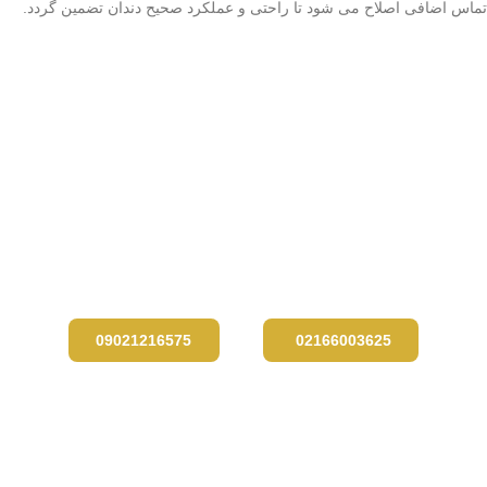
تماس اضافی اصلاح می شود تا راحتی و عملکرد صحیح دندان تضمین گردد.
بهترین دندان، دندان طبیعی خود
شماست!
رویکرد ما در مجموعه دندانپزشکی آرتمان درمان انجام درمان به صورت
محافظه کارانه و با حفظ حداکثری نسج دندان طبیعی است. اگر به دنبال
درمانی اصولی، طبیعی ومحافظه کارانه هستید، با همین نگاه میزبان شما
در آرتمان درمان هستیم.
09021216575
02166003625