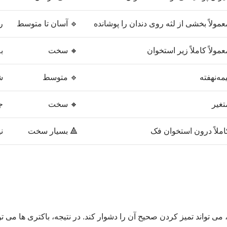
عمولاً بخشی از لثه روی دندان را پوشانده
🔹 آسان تا متوسط
ر
عمولاً کاملاً زیر استخوان
🔸 سخت
ب
یمه‌نهفته
🔹 متوسط
ش
تغیر
🔸 سخت
ج
املاً درون استخوان فک
🔺 بسیار سخت
ن
 می تواند تمیز کردن صحیح آن را دشوار کند. در نتیجه، باکتری ها می ت