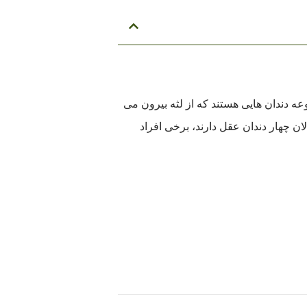
خرین مجموعه دندان هایی هستند که از لثه بیرون می
فک). البته با اینکه بیشتر بزرگسالان چهار دندان عقل دارند، برخی افراد