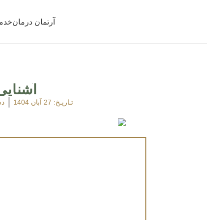
آرتمان درمان
خدم
آشنایی 
تـاریـخ:
27 آبان 1404
دس