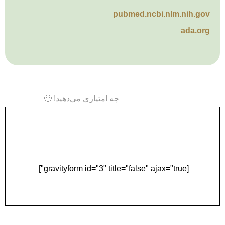
pubmed.ncbi.nlm.nih.gov
ada.org
چه امتیازی می‌دهید! 🙂
دریافت مشاوره و نوبت
آنلاین
[gravityform id="3" title="false" ajax="true"]