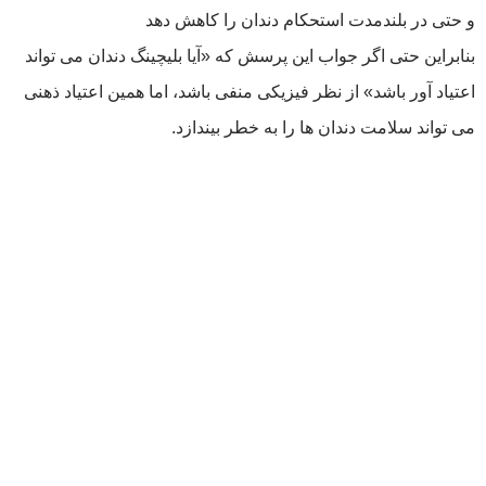
و حتی در بلندمدت استحکام دندان را کاهش دهد
بنابراین حتی اگر جواب این پرسش که «آیا بلیچینگ دندان می تواند
اعتیاد آور باشد» از نظر فیزیکی منفی باشد، اما همین اعتیاد ذهنی
می ‌تواند سلامت دندان‌ ها را به خطر بیندازد.
بهترین دندان، دندان طبیعی
خود شماست!
رویکرد ما در مجموعه دندانپزشکی آرتمان درمان انجام درمان
به صورت محافظه کارانه و با حفظ حداکثری نسج دندان
طبیعی است. اگر به دنبال درمانی اصولی، طبیعی ومحافظه