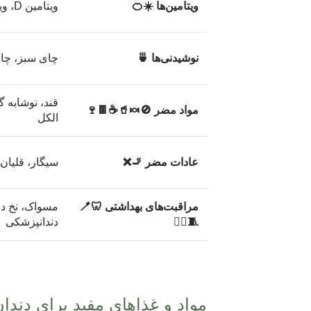
ویتامین‌ها ☀️🍊
ویتامین D، ویتامین C
نوشیدنی‌ها 🍵
چای سبز، چا
قند، نوشابه گ
مواد مضر 🚫🍬🥤☕🍫🍷
الکل
عادات مضر 🚬❌
سیگار، قلیان
مراقبت‌های بهداشتی 🦷🪥
مسواک، نخ دن
🧵👩‍⚕️
دندانپزشکی
مواد و غذاهای مفید برای دند