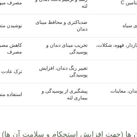
مصرف میوه 
لثه
ضدباکتری و محافظ مینای
ی سیاه
نوشیدن متع
دندان
ازدار، قهوه، شکلات،
تخریب مینای دندان و
کاهش مصرف
پوسیدگی
مصرف
تغییر رنگ دندان، افزایش
ترک عادت و
پوسیدگی
دان، معاینات
پیشگیری از پوسیدگی و
استفاده من
بیماری لثه
ان ها (جهت افزایش استحکام و سلامت آن ها)