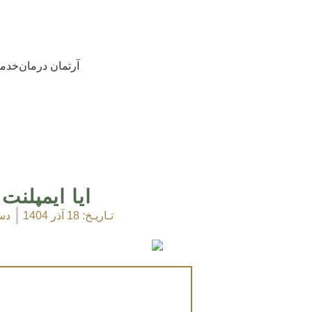
آرتمان درمان
خدم
آیا ایمپلن
تـاریـخ:
18 آذر 1404
دس