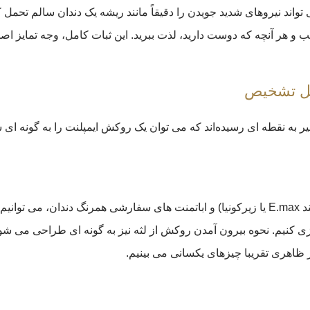
اند نیروهای شدید جویدن را دقیقاً مانند ریشه یک دندان سالم تحمل کن
ب و هر آنچه که دوست دارید، لذت ببرید. این ثبات کامل، وجه تمایز ا
بل تشخیص
یر به نقطه ای رسیده‌اند که می توان یک روکش ایمپلنت را به گونه ا
با استفاده از روکش های تمام سرامیک (مانند E.max یا زیرکونیا) و اباتمنت های سفارشی ه
ی کنیم. نحوه بیرون آمدن روکش از لثه نیز به گونه ای طراحی می شود ک
ر ظاهری تقریبا چیزهای یکسانی می بینیم.