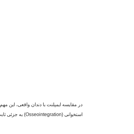
در مقایسه ایمپلنت با دندان واقعی، این م
استخوانی (Osseointegration) به جزئی ثابت از بدن شما تبدیل می شود.