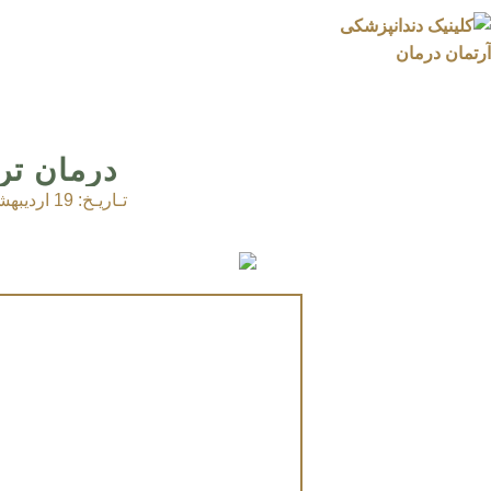
درمان تر
تـاریـخ:
19 اردیبهشت 1405